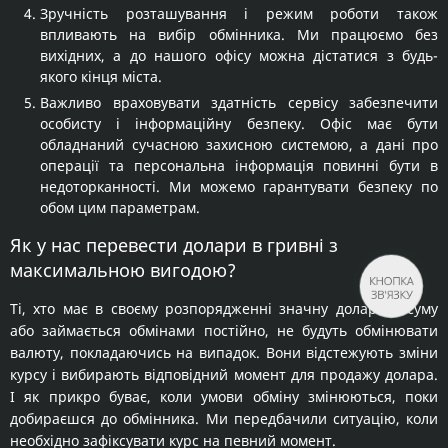
Зручність розташування і режим роботи також
впливають на вибір обмінника. Ми працюємо без
вихідних, а до нашого офісу можна дістатися з будь-
якого кінця міста.
Важливо враховувати здатність сервісу забезпечити
особисту і інформаційну безпеку. Офіс має бути
обладнаний сучасною захисною системою, а дані про
операції та персональна інформація повинні бути в
недоторканності. Ми можемо гарантувати безпеку по
обом цим параметрам.
Як у нас перевести долари в гривні з
максимальною вигодою?
КНОПКА
ЗВ'ЯЗКУ
Ті, хто має в своєму розпорядженні значну доларову суму
або займається обмінами постійно, не будуть обмінювати
валюту, покладаючись на випадок. Вони відстежують зміни
курсу і вибирають відповідний момент для продажу долара.
І як прикро буває, коли умови обміну змінюються, поки
добираєшся до обмінника. Ми передбачили ситуацію, коли
необхідно зафіксувати курс на певний момент.