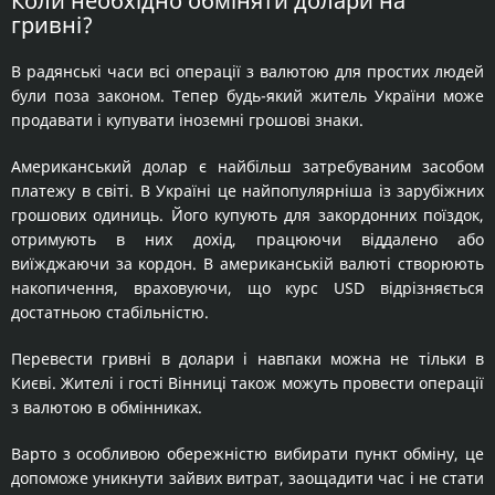
Коли необхідно обміняти долари на
гривні?
В радянські часи всі операції з валютою для простих людей
були поза законом. Тепер будь-який житель України може
продавати і купувати іноземні грошові знаки.
Американський долар є найбільш затребуваним засобом
платежу в світі. В Україні це найпопулярніша із зарубіжних
грошових одиниць. Його купують для закордонних поїздок,
отримують в них дохід, працюючи віддалено або
виїжджаючи за кордон. В американській валюті створюють
накопичення, враховуючи, що курс USD відрізняється
достатньою стабільністю.
Перевести гривні в долари і навпаки можна не тільки в
Києві. Жителі і гості Вінниці також можуть провести операції
з валютою в обмінниках.
Варто з особливою обережністю вибирати пункт обміну, це
допоможе уникнути зайвих витрат, заощадити час і не стати