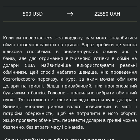
500 USD
22550 UAH
Коли ви повертаєтеся з-за кордону, вам може знадобитися
обмін іноземної валюти на гривні. Зараз зробити це можна
кількома способами: в онлайн-пунктах обміну або в
банку, але для отримання вітчизняної готівки в обмін на
долари США найвигідніше використовувати реальні
обмінники. Цей спосіб набагато швидше, ніж проведення
безготівкового переказу, а курс, за яким можна обміняти
долари на гривні, більш привабливий, ніж пропонований
будь-яким з банків. Головне - правильно вибрати обмінний
пункт. Тут важливо не тільки відслідковувати курс долара в
Вінниці: «чорний ринок» валют розвинений в місті і
потрібна обережність, щоб не потрапити в його оборот.
Якщо проявити обачність, перевести долари в гривні можна
безпечно, без втрати часу і фінансів.