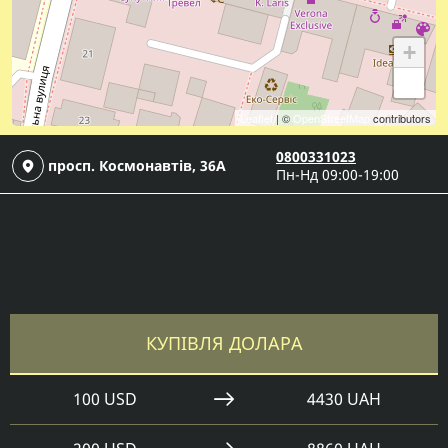
+
−
Leaflet
| ©
OpenStreetMap
contributors
0800331023
просп. Космонавтів, 36А
Пн-Нд 09:00-19:00
КУПІВЛЯ ДОЛАРА
100 USD
4430 UAH