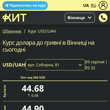
UA
RU
Підписатись на курс
Вінниця
Обмінник
Курс USD/UAH
Курс долара до гривні в Вінниці на
сьогодні
09 серпня |
USD/UAH
вул. Соборна, 81
05:32
Опт від 500 USD
44.68
0.08
44.90