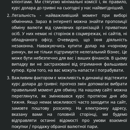
клієнтами. Ми стягуємо мінімальні комісії і, як правило,
курс долара до гривні на сьогодні у нас найвигідніший.
Легальність - найважливіший момент при виборі
обмінника. Зараз в інтернеті можна знайти пропозиції
обміну валюти від сумнівних організацій і приватних
осіб. У них немає ні сторінок в соцмережах, ні сайтів, ні
обладнаного офісу. Очевидно, що їхня діяльність
незаконна. Наважуючись купити долар на «чорному
ринку», ви не тільки підтримуєте нелегальний бізнес. Це
може бути небезпечно для вас і ваших фінансів. В цьому
випадку ви не застраховані від отримання фальшивих
купюр. Крім того, на вас можуть напасти і пограбувати.
Важливим фактором є можливість в динаміці відстежити
курс долара до гривні: прогноз змін допомагає вибрати
правильний момент для обміну. На нашому сайті можна
переглянути, як змінювався курс протягом дня або
тижня. Якщо немає можливості часто заходити на сайт,
замовте поштову розсилку. На електронну адресу,
вказану вами на головній сторінці, ми будемо
відправляти останні відомості про умови взаємної
покупки / продажу обраної валютної пари.