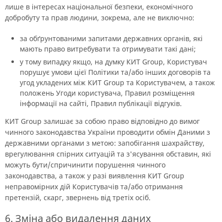
лише в інтересах національної безпеки, економічного
добробуту та прав людини, зокрема, але не виключно:
за обґрунтованими запитами державних органів, які
мають право витребувати та отримувати такі дані;
у тому випадку якщо, на думку КИТ Group, Користувач
порушує умови цієї Політики та/або інших договорів та
угод укладених між КИТ Group та Користувачем, а також
положень Угоди користувача, Правил розміщення
інформації на сайті, Правил публікації відгуків.
КИТ Group залишає за собою право відповідно до вимог
чинного законодавства України проводити обмін Даними з
державними органами з метою: запобігання шахрайству,
врегулювання спірних ситуацій та з'ясування обставин, які
можуть бути/спричинити порушення чинного
законодавства, а також у разі виявлення КИТ Group
неправомірних дій Користувачів та/або отримання
претензій, скарг, звернень від третіх осіб.
6. Зміна або видалення даних