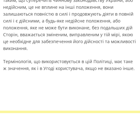
таким, що суперечить чинному законодавству України, або
недійсним, це не вплине на інші положення, вони
залишаються повністю в силі і продовжують діяти в повній
силі і є дійсними, а будь-яке недійсне положення, або
положення, яке не може бути виконане, без подальших дій
Сторін, вважається зміненим, виправленим у тій мірі, якою
це необхідне для забезпечення його дійсності та можливості
виконання.
Термінологія, що використовується в цій Політиці, має таке
ж значення, як і в Угоді користувача, якщо не вказано інше.
Правила сервісу
Політика конфіденційності
Банківське золото