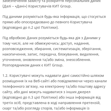
забезпечення захисту та розкриття персональних даних
(Далі – «Дані») Користувачів КИТ Group.
Під даними розуміється будь-яка інформація, що стосується
прямо або опосередковано до певного Користувача
(відповідно до п.2 цієї Політики).
Під обробкою Даних розуміється будь-яка дія з Даними у
тому числі, але не обмежуючись: доступ, надання,
розповсюдження, збирання, систематизація, зберігання,
накопичення, запис, передача, блокування, видалення,
уточнення, оновлення та/або зміна, знеособлення.
Розпорядником даних є КИТ Group.
1.2. Користувачі можуть надавати дані самостійно шляхом
розміщення їх на Веб-сайті або повідомляючи через канали
телефонного зв'язку, на електронну та/або поштову адресу
сайту, або дані можуть надаватися з інших джерел
(відповідно до п.3 цієї Політики) або інша інформація від
третіх осіб, представлена в ході направлення претензій,
скарг та/або розгляду спорів, та/або інформація із