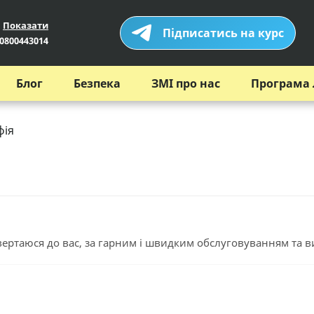
Показати
Підписатись на курс
0800443014
Блог
Безпека
ЗМІ про нас
Програма 
фія
ертаюся до вас, за гарним і швидким обслуговуванням та в