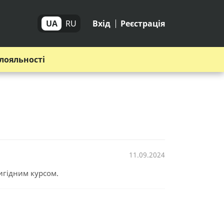
UA
RU
Вхід
Реєстрація
лояльності
11.09.2024
игідним курсом.