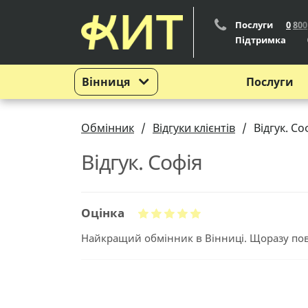
Послуги
0
8
0
0
Підтримка
Вінниця
Послуги
Обмінник
Відгуки клієнтів
Відгук. Со
Відгук. Софія
Оцінка
Найкращий обмінник в Вінниці. Щоразу пов