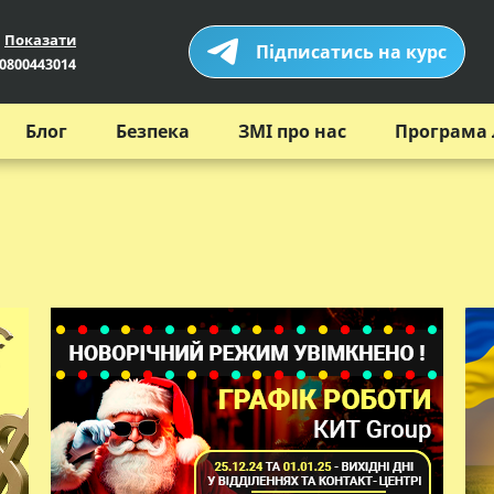
Показати
Підписатись на курс
0800443014
Блог
Безпека
ЗМІ про нас
Програма 