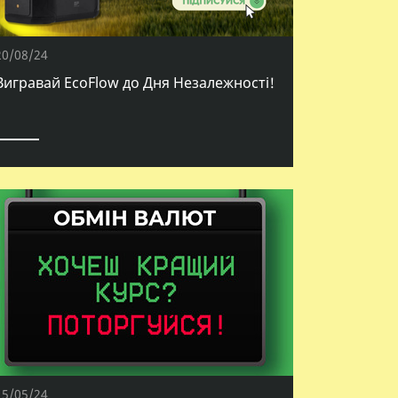
20/08/24
Вигравай EcoFlow до Дня Незалежності!
15/05/24