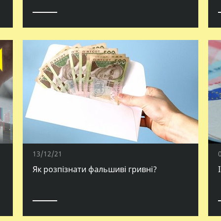
13/12/21
Як розпізнати фальшиві гривні?