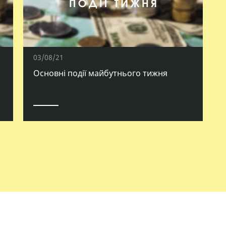
03/08/21
Основні події майбутнього тижня