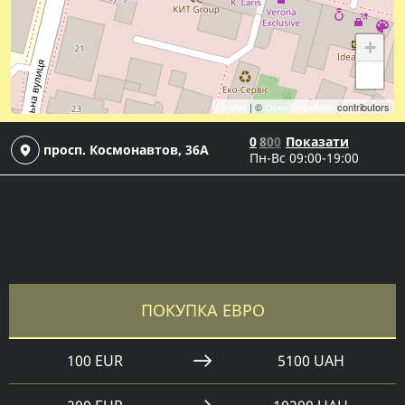
+
−
Leaflet
| ©
OpenStreetMap
contributors
0
8
0
0
Показати
просп. Космонавтов, 36А
Пн-Вс 09:00-19:00
ПОКУПКА ЕВРО
100 EUR
5100 UAH