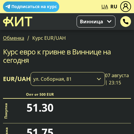
UA
RU
Подписаться на курс
Винница
Обменка
Курс EUR/UAH
Курс евро к гривне в Виннице на
сегодня
07 августа
EUR/UAH
ул. Соборная, 81
| 23:15
Опт от 500 EUR
51.30
51.75